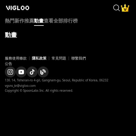
Vigloo
依照喜好盡情享受多元內容 浪
Home
Search
Membe
trending
TOP 10
熱門
新作
推薦
動畫
查看全部
排行榜
與前男友的黑手黨叔叔契約結婚
漢娜發現男朋友出軌，還偷走她
動畫
被背叛的年輕醫生嫁給前男友危
순위
1
위
服務使用條款
隱私政策
常見問題
appstore
聯繫我們
장르
公告
playstore
浪漫, 年上戀
instagram
출시일
instagram_official
13F, 14, Teheran-ro 4-gil, Gangnam-gu, Seoul, Republic of Korea, 06232

2026-08-06
vgsns_kr@vigloo.com
twitter
Copyright © SpoonLabs Inc. All rights reserved.
黑色旅館：救贖之吻
x
從童年起便飽受鬼魂困擾的海澤
x_japan
她被詛咒能看見鬼魂，為了生存
navertv
순위
naverclip
2
위
facebook
장르
youtube
浪漫奇幻, 浪漫, 真愛