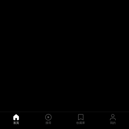
youtube_official
출시일
tiktok_official
2026-08-04
blog
金籠囚寵
劉，是風靡全球的K-pop巨
風靡全球的K-pop巨星劉。
순위
3
위
장르
合約愛情, 禁忌之愛, 激情
출시일
2026-07-28
戀愛諮詢請洽本部長
都慧珠是個天生單身的女子，身
一部性感浪漫喜劇，講述一位天
순위
4
위
장르
首頁
搜尋
收藏庫
我的
浪漫, 喜劇