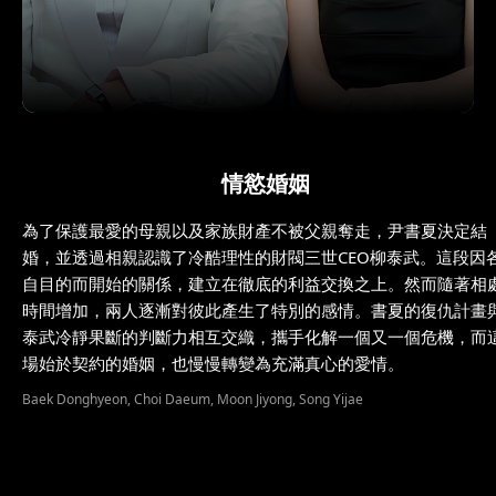
情慾婚姻
為了保護最愛的母親以及家族財產不被父親奪走，尹書夏決定結
婚，並透過相親認識了冷酷理性的財閥三世CEO柳泰武。這段因
自目的而開始的關係，建立在徹底的利益交換之上。然而隨著相
時間增加，兩人逐漸對彼此產生了特別的感情。書夏的復仇計畫
泰武冷靜果斷的判斷力相互交織，攜手化解一個又一個危機，而
場始於契約的婚姻，也慢慢轉變為充滿真心的愛情。
Baek Donghyeon, Choi Daeum, Moon Jiyong, Song Yijae