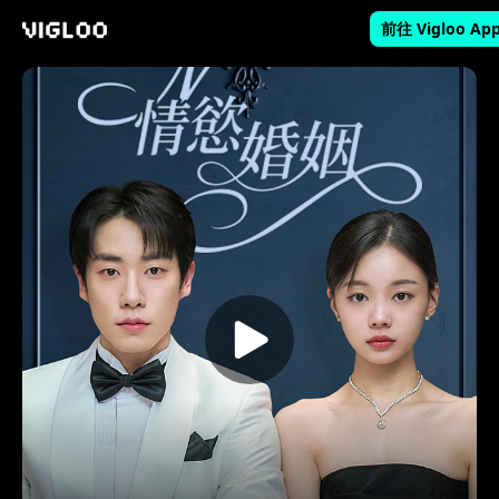
前往 Vigloo Ap
Vigloo