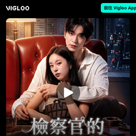
前往 Vigloo Ap
Vigloo