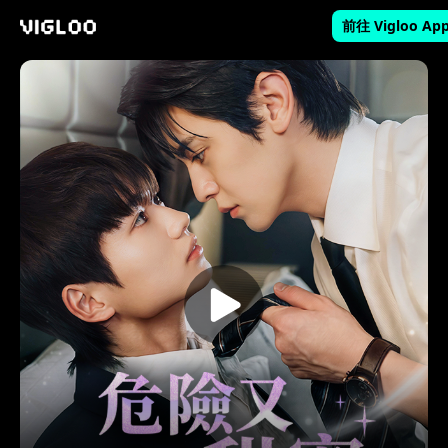
前往 Vigloo Ap
Vigloo