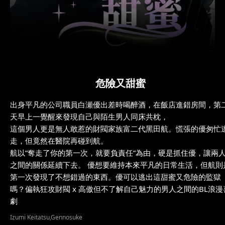
危險又甜蜜
出身平凡的公司職員白瀬優出差時喝醉酒，在飯店進錯房間，第
天早上一覺醒來發現自己與陌生男人同床共枕，
這個男人更是無人敢惹的財閥家族富二代黑田航。慌張的優匆忙
走，但竟然在醫院再碰到航。
航以”奪走了你的第一次，就要負責任”為由，硬是抓住優，讓兩
之間的關係延續下去。 優想要維持本來平凡的日常生活，但航則
第一次發現了不想錯過的東西。優可以逃出這甜蜜又危險的監獄
嗎？偏執狂攻財閥 x 高傲但不了解自己魅力的男人之間的BL浪漫
劇
Izumi Keitatsu,Gennosuke