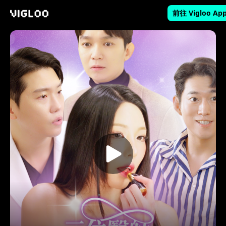
前往 Vigloo Ap
Vigloo