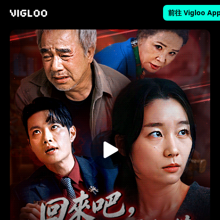
前往 Vigloo Ap
Vigloo