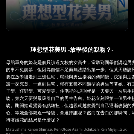
理想型花美男 -放學後的親吻？-
母胎單身的姫花是個只讀過女校的女高生，當聽到同學們講起男
的事不免羨慕，但因為自信不足而無法踏出第一步。但某天聽說
要在放學後走到三號住宅，就能與男生接吻的傳聞後，決定與朋
凛一探究竟。一進到住宅，就有五種不同類型的男生等著她，有
子型、狂野型、可愛型等。住宅裡的規則就是一天要與一名男生
吻，第六天要與最吸引自己的男生告白。姫花立刻跟第一個男生
吻。剛開始還覺得有點彆扭，但越親就越察覺到自己逐漸改變的
心。等她全部親過一輪後，會選擇誰呢？然而在告白的那瞬間，
待著姬花的結局是什麼呢？
Matsushima Kanon Shimazu Ken Otose Asami Uchikozhi Ren Miyaji Itsuki