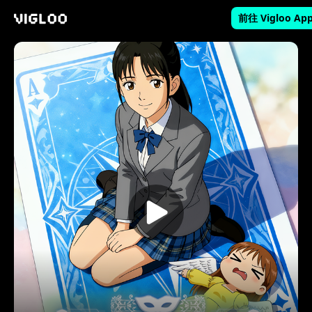
前往 Vigloo Ap
Vigloo