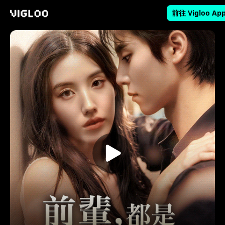
前往 Vigloo Ap
Vigloo