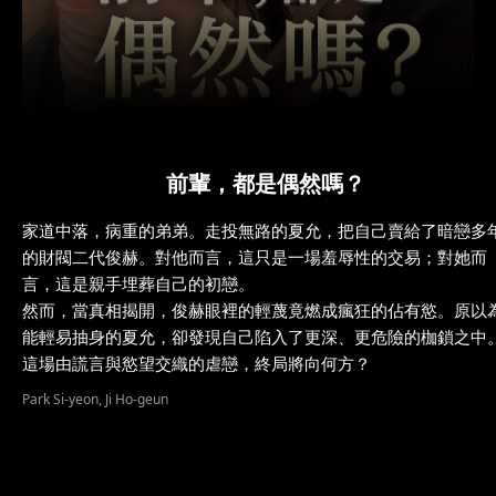
前輩，都是偶然嗎？
家道中落，病重的弟弟。走投無路的夏允，把自己賣給了暗戀多
的財閥二代俊赫。對他而言，這只是一場羞辱性的交易；對她而
言，這是親手埋葬自己的初戀。
然而，當真相揭開，俊赫眼裡的輕蔑竟燃成瘋狂的佔有慾。原以
能輕易抽身的夏允，卻發現自己陷入了更深、更危險的枷鎖之中
這場由謊言與慾望交織的虐戀，終局將向何方？
Park Si-yeon, Ji Ho-geun