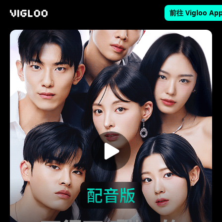
前往 Vigloo Ap
Vigloo