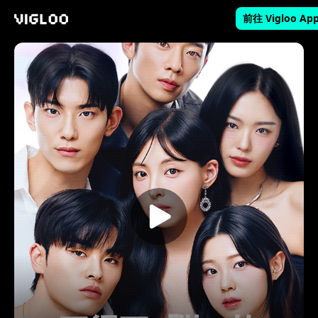
前往 Vigloo Ap
Vigloo