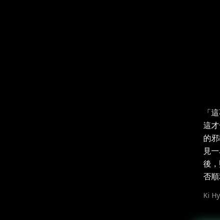
「這
這才
的邪
見一
後，
否順
Ki H