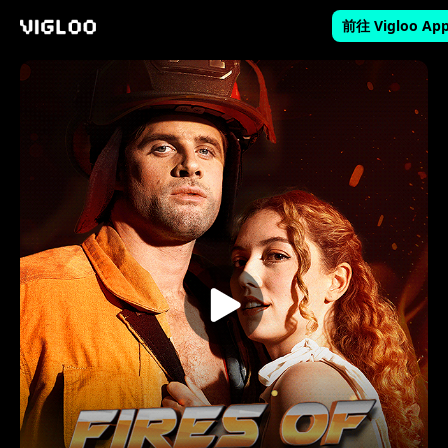
前往 Vigloo Ap
Vigloo