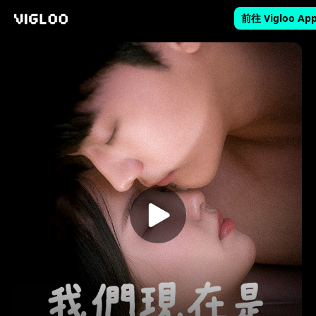
前往 Vigloo Ap
Vigloo