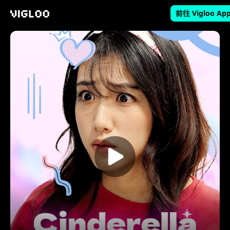
前往 Vigloo Ap
Vigloo