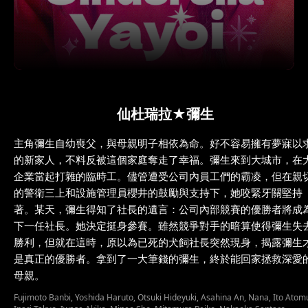
仙杜瑞拉★彌生
主角彌生自幼喪父，與母親明子相依為命。好不容易擁有夢寐以
的新家人，不料反被這個家庭奪走了幸福。彌生來到大城市，在
企業當起打雜的臨時工。儘管遭受公司內員工們的霸凌，但在親
的警衛三上和設施管理員櫻井的鼓勵與支持下，她咬緊牙關堅持
著。某天，彌生得知了社長的遺言：公司內部競賽的優勝者將成
下一任社長。她決定挺身參賽。雖然競爭對手的暗算使得彌生失
勝利，但就在這時，原以為已死的犬飼社長突然現身，揭露彌生
是真正的優勝者。拿到了一大筆錢的彌生，終於能回家拯救深愛
母親。
Fujimoto Banbi, Yoshida Haruto, Otsuki Hideyuki, Asahina An, Nana, Ito Atom