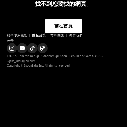
找不到您要找的網頁。
前往首頁
服務使用條款
隱私政策
常見問題
appstore
聯繫我們
公告
playstore
instagram
instagram_official
13F, 14, Teheran-ro 4-gil, Gangnam-gu, Seoul, Republic of Korea, 06232

vgsns_kr@vigloo.com
twitter
Copyright © SpoonLabs Inc. All rights reserved.
x
x_japan
navertv
naverclip
facebook
youtube
youtube_official
tiktok_official
blog