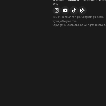
appsto
公告
playsto
instag
instagr
13F, 14, Teheran-ro 4-gil, Gangnam-gu, Seoul, R
vgsns_kr@vigloo.com
twitter
Copyright © SpoonLabs Inc. All rights reserved.
x
x_japan
navertv
navercl
facebo
youtub
youtube
tiktok_o
blog