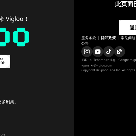
此页面
Vigloo！
返
服务条款
隐私政策
常见问题
公告
13F, 14, Teheran-ro 4-gil, Gangnam-gu
vgsns_kr@vigloo.com
Copyright © SpoonLabs Inc. All rights
更多剧集。
我们