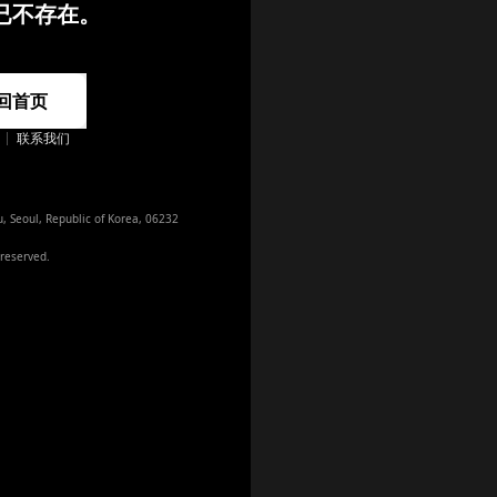
已不存在。
回首页
appstore
联系我们
playstore
instagram
instagram_official
, Seoul, Republic of Korea, 06232

twitter
 reserved.
x
x_japan
navertv
naverclip
facebook
youtube
youtube_official
tiktok_official
blog