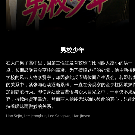
男校少年
在大门男子高中里，因第二性征发育较晚而比同龄人瘦小的洪一
卓，长期忍受着金亨柱的霸凌。为了摆脱这样的处境，他主动接
学校的风云人物李贤宇，却因彼此反应错位而产生误会。若即若
的关系中，紧张与心动逐渐累积。一直在旁观察的金亨柱因嫉妒
加剧霸凌行为。即使身处流言蜚语与众人目光之中，一卓仍不愿
弃，持续向贤宇靠近。然而两人始终无法确认彼此的真心，只能
持着暧昧而微妙的关系。
Han Sejin, Lee Jeonghun, Lee Sanghwa, Han Jinseo