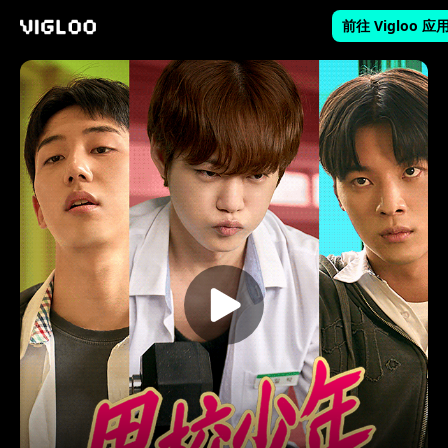
前往 Vigloo 应
Vigloo