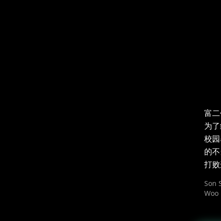
富二
为了
校园
的不
打败
Son S
Woo