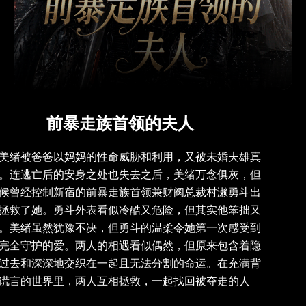
前暴走族首领的夫人
美绪被爸爸以妈妈的性命威胁和利用，又被未婚夫雄真
。连逃亡后的安身之处也失去之后，美绪万念俱灰，但
候曾经控制新宿的前暴走族首领兼财阀总裁村濑勇斗出
拯救了她。勇斗外表看似冷酷又危险，但其实他笨拙又
。美绪虽然犹豫不决，但勇斗的温柔令她第一次感受到
完全守护的爱。两人的相遇看似偶然，但原来包含着隐
过去和深深地交织在一起且无法分割的命运。在充满背
谎言的世界里，两人互相拯救，一起找回被夺走的人