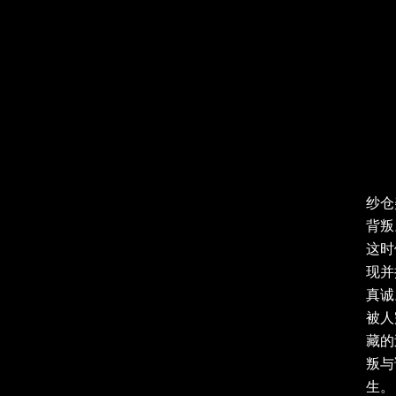
纱仓
背叛
这时
现并
真诚
被人
藏的
叛与
生。