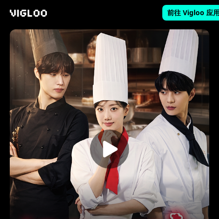
前往 Vigloo 应
Vigloo