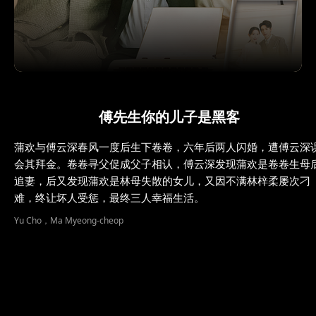
傅先生你的儿子是黑客
蒲欢与傅云深春风一度后生下卷卷，六年后两人闪婚，遭傅云深
会其拜金。卷卷寻父促成父子相认，傅云深发现蒲欢是卷卷生母
追妻，后又发现蒲欢是林母失散的女儿，又因不满林梓柔屡次刁
难，终让坏人受惩，最终三人幸福生活。
Yu Cho，Ma Myeong-cheop