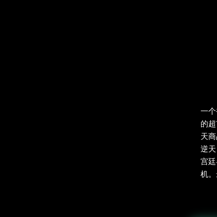
一个
的超
天商
逆天
宫廷
机。