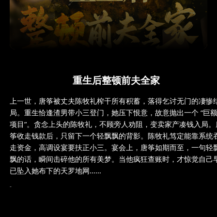
重生后整顿前夫全家
上一世，唐筝被丈夫陈牧礼榨干所有积蓄，落得乞讨无门的凄惨
局。重生恰逢渣男带小三登门，她压下恨意，故意抛出一个 “巨
项目”。贪念上头的陈牧礼，不顾旁人劝阻，变卖家产凑钱入局。
筝收走钱款后，只留下一个轻飘飘的背影。陈牧礼笃定能靠系统
走资金，高调设宴要扶正小三。宴会上，唐筝如期而至，一句轻
飘的话，瞬间击碎他的所有美梦。当他疯狂查账时，才惊觉自己
已坠入她布下的天罗地网……
-