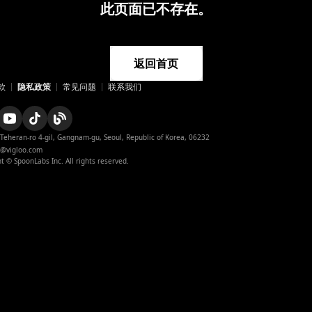
此页面已不存在。
返回首页
款
隐私政策
常见问题
联系我们
appstore
playstore
instagram
instagram_official
 Teheran-ro 4-gil, Gangnam-gu, Seoul, Republic of Korea, 06232

r@vigloo.com
twitter
t © SpoonLabs Inc. All rights reserved.
x
x_japan
navertv
naverclip
facebook
youtube
youtube_official
tiktok_official
blog