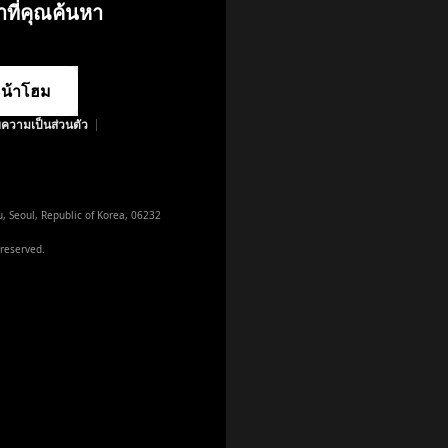
าที่คุณค้นหา
น้าโฮม
ความเป็นส่วนตัว
appstore
playstore
instagram
instagram_official
, Seoul, Republic of Korea, 06232

twitter
x
 reserved.
x_japan
navertv
naverclip
facebook
youtube
youtube_official
tiktok_official
blog