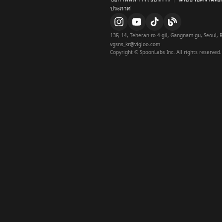
a
ประกาศ
p
i
i
13F, 14, Teheran-ro 4-gil, Gangnam-gu, Seoul, R
vgsns_kr@vigloo.com
t
Copyright © SpoonLabs Inc. All rights reserved.
x
x
n
n
f
y
y
t
b