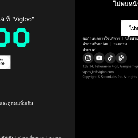
ไม่พบหน้
ใจ ที่ "Vigloo"
ไปห
ข้อกำหนดการใช้บริการ
นโยบาย
คำถามที่พบบ่อย
สอบถาม
ประกาศ
13F, 14, Teheran-ro 4-gil, Gangnam-gu
vgsns_kr@vigloo.com
Copyright © SpoonLabs Inc. All rights
ละดูตอนเพิ่มเติม
ส่วนตัว
คำถามที่พบบ่อย
สอบถาม