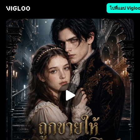
ไปที่แอป Viglo
Vigloo