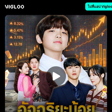
ไปที่แอป Viglo
Vigloo