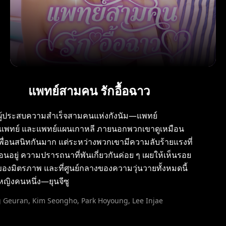
แพทย์สามคน รักอื้อฉาว
ู้ประสบความสำเร็จสามคนแห่งกังนัม—แพทย์
แพทย์ และแพทย์แผนเกาหลี ภายนอกพวกเขาดูเหมือน
เพื่อนสนิทกันมาก แต่ระหว่างพวกเขามีความลับร้ายแรงที่
่อนอยู่ ความปรารถนาที่พันเกี่ยวกันค่อย ๆ เผยให้เห็นรอย
ของมิตรภาพ และที่ศูนย์กลางของความวุ่นวายทั้งหมดนี้
ู้หญิงคนหนึ่ง—ยุนจีซู
 Geuran, Kim Seongho, Park Hoyoung, Lee Injae