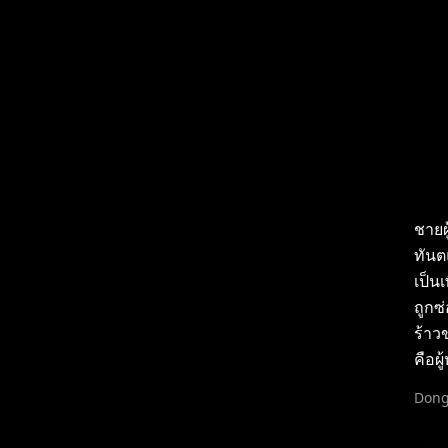
ชายผ
ทันต
เป็น
ถูกซ
ร้าว
คือผ
Dong