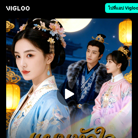
ไปที่แอป Viglo
Vigloo