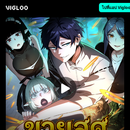
ไปที่แอป Viglo
Vigloo