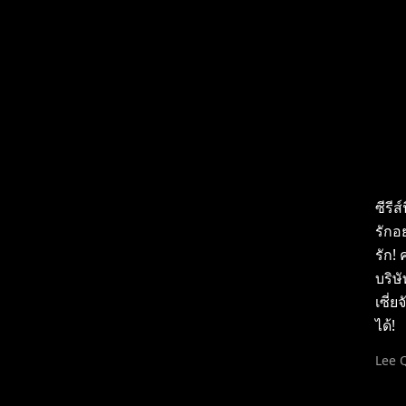
ซีรีส
รักอย
รัก! 
บริษั
เซี่
ได้!
Lee 