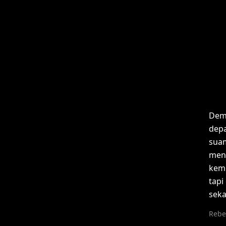
Demi
dep
sua
men
kemb
tapi
seka
Rebe