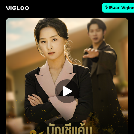
ไปที่แอป Viglo
Vigloo