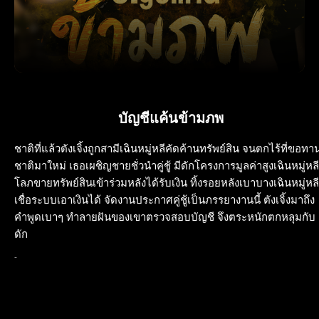
บัญชีแค้นข้ามภพ
ชาติที่แล้วตังเจิ้งถูกสามีเฉินหมู่หลีคัดค้านทรัพย์สิน จนตกไร้ที่ขอทา
ชาติมาใหม่ เธอเผชิญชายชั่วนำคู่ชู้ มีดักโครงการมูลค่าสูงเฉินหมู่หลี
โลภขายทรัพย์สินเข้าร่วมหลังได้รับเงิน ทิ้งรอยหลังเบาบางเฉินหมู่หลี
เชื่อระบบเอาเงินได้ จัดงานประกาศคู่ชู้เป็นภรรยางานนี้ ตังเจิ้งมาถึง
คำพูดเบาๆ ทำลายฝันของเขาตรวจสอบบัญชี จึงตระหนักตกหลุมกับ
ดัก
-