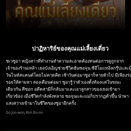
ปาฏิหาริย์ของคุณแม่เลี้ยงเดี่ยว
ชเวซูอา หญิงสาวที่ทำงานทำความสะอาดต้องทนต่อการดูถูกจาก
เจ้าของร้านเหล้า เธอบังเอิญช่วยชีวิตฮันซอจุน ซีอีโอแทอิลกรุ๊ปและม
วันไนท์สแตนด์โดยไม่คาดคิด เช้าวันต่อมาซูอาก็หายตัวไป มีเพียงร่
รอยให้ตามหา สองเดือนต่อมา ซูอารู้ว่าตัวเองตั้งท้องแต่ในขณะ
เดียวกัน คีซอก อดีตสามีก็กลับมาและเอาลูกสาวของเธอเข้ามา
เกี่ยวข้อง เมื่อชีวิตกำลังพังทลาย ซอจุนและแม่ก็ปรากฏตัวขึ้น นำพา
แสงสว่างเข้ามาในชีวิตของซูอาอีกครั้ง
Go Joo-won, Kim Bo-mi