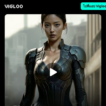
ไปที่แอป Viglo
Vigloo