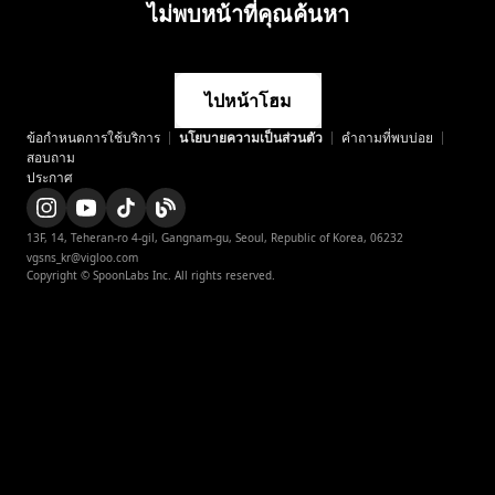
ไม่พบหน้าที่คุณค้นหา
ไปหน้าโฮม
ข้อกำหนดการใช้บริการ
นโยบายความเป็นส่วนตัว
appstore
คำถามที่พบบ่อย
สอบถาม
playstore
ประกาศ
instagram
instagram_official
13F, 14, Teheran-ro 4-gil, Gangnam-gu, Seoul, Republic of Korea, 06232

twitter
vgsns_kr@vigloo.com
x
Copyright © SpoonLabs Inc. All rights reserved.
x_japan
navertv
naverclip
facebook
youtube
youtube_official
tiktok_official
blog