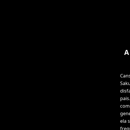
A
Cans
Saku
disf
pais
com 
gene
ela 
freq