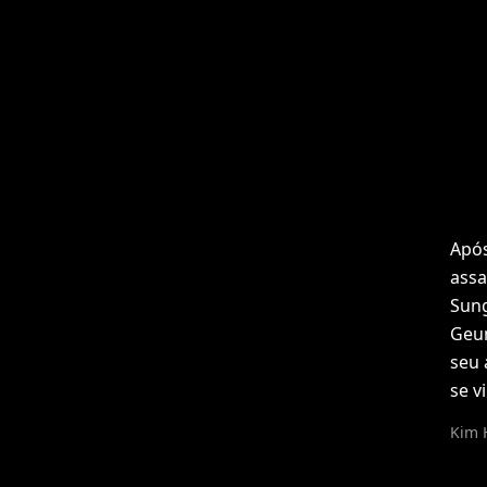
Após
assa
Sung
Geum
seu 
se v
Kim 