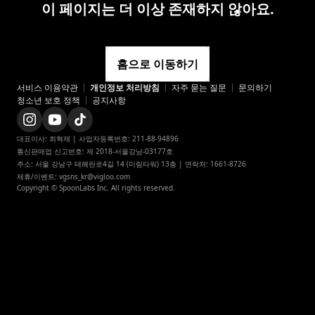
이 페이지는 더 이상 존재하지 않아요.
홈으로 이동하기
서비스 이용약관
개인정보 처리방침
appstore
자주 묻는 질문
문의하기
청소년 보호 정책
공지사항
playstore
instagram
instagram_official
대표이사: 최혁재 | 사업자등록번호: 211-88-94896

통신판매업 신고번호: 제 2018-서울강남-03177호

twitter
주소: 서울 강남구 테헤란로4길 14 (미림타워) 13층 | 연락처: 1661-8726

x
제휴/이벤트: vgsns_kr@vigloo.com
Copyright © SpoonLabs Inc. All rights reserved.
x_japan
navertv
naverclip
facebook
youtube
youtube_official
tiktok_official
blog