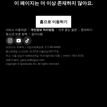
이 페이지는 더 이상 존재하지 않아요.
홈으로 이동하기
서비스 이용약관
개인정보 처리방침
appstore
자주 묻는 질문
문의하기
청소년 보호 정책
공지사항
playstore
instagram
instagram_official
대표이사: 최혁재 | 사업자등록번호: 211-88-94896

통신판매업 신고번호: 제 2018-서울강남-03177호

twitter
주소: 서울 강남구 테헤란로4길 14 (미림타워) 13층 | 연락처: 1661-8726

x
제휴/이벤트: vgsns_kr@vigloo.com
Copyright © SpoonLabs Inc. All rights reserved.
x_japan
navertv
naverclip
facebook
youtube
youtube_official
tiktok_official
blog