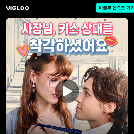
비글루 앱으로 가
비글루