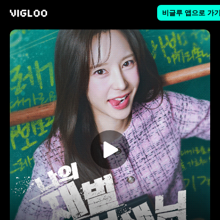
비글루 앱으로 가
비글루