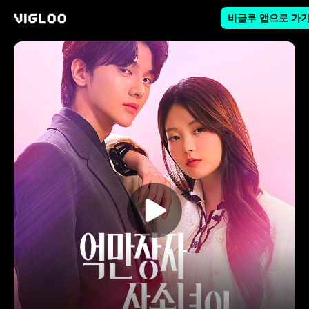
비글루 앱으로 가
비글루