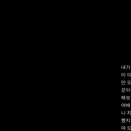
내가
이 
만 
꾼이
해보
여배
니 
했지
며 