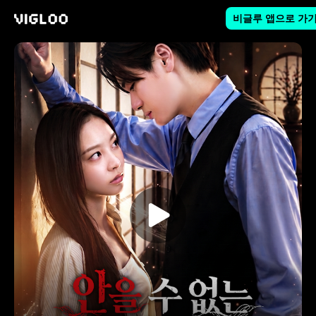
비글루 앱으로 가
비글루