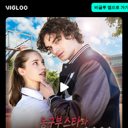
비글루 앱으로 가
비글루