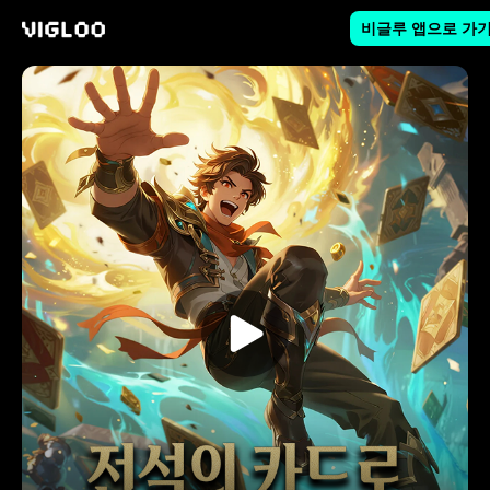
비글루 앱으로 가
비글루