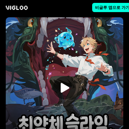
비글루 앱으로 가
비글루