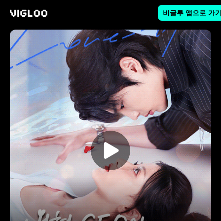
비글루 앱으로 가
비글루