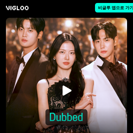
비글루 앱으로 가
비글루